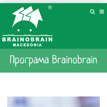
Skip
to
content
Програма Brainobrain