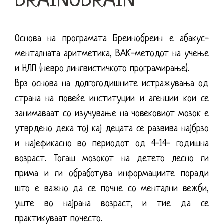
BRAINOBRAIN
Основа на програмата Бреинобреин е абакус-
менталната аритметика, ВАК-методот на учење
и НЛП (невро лингвистичкото програмирање).
Врз основа на долгогодишните истражувања од
страна на повеќе институции и агенции кои се
занимаваат со изучување на човековиот мозок е
утврдено дека тој кај децата се развива најбрзо
и најефикасно во периодот од 4-14- годишна
возраст. Тогаш мозокот на детето лесно ги
прима и ги обработува информациите поради
што е важно да се почне со ментални вежби,
уште во најрана возраст, и тие да се
практикуваат почесто.