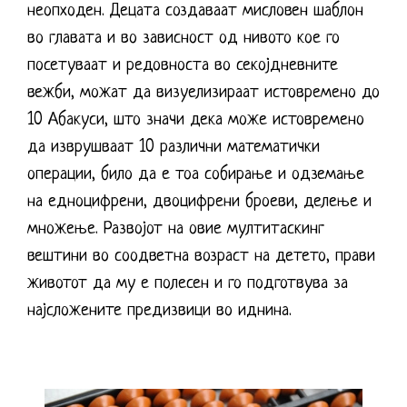
неопходен. Децата создаваат мисловен шаблон
во главата и во зависност од нивото кое го
посетуваат и редовноста во секојдневните
вежби, можат да визуелизираат истовремено до
10 Абакуси, што значи дека може истовремено
да изврушваат 10 различни математички
операции, било да е тоа собирање и одземање
на едноцифрени, двоцифрени броеви, делење и
множење. Развојот на овие мултитаскинг
вештини во соодветна возраст на детето, прави
животот да му е полесен и го подготвува за
најсложените предизвици во иднина.