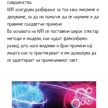
совршенство.
НЛП осигурува разбирање за тоа како мислиме и
делуваме, за да ни помогне да се научиме и да
правиме соодветни промени.
Во основата на НЛП се поставени широк спектар
методи и модели, кои нудат флексибилен
развој, што носи видливи и брзи промени кај
лицата кои го практикуваат и им дозволува да
се адаптираат на променливиот свет.