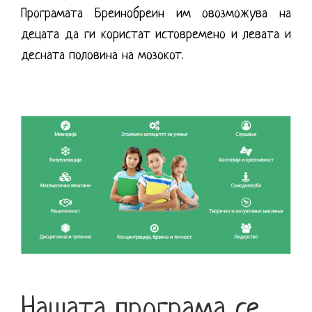
Програмата Бреинобреин им овозможува на
децата да ги користат истовремено и левата и
десната половина на мозокот.
Нашата програма се